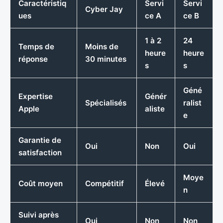
Caractéristiq
Servi
Servi
Cyber Jay
ues
ce A
ce B
1 à 2
24
Temps de
Moins de
heure
heure
réponse
30 minutes
s
s
Géné
Expertise
Génér
Spécialisés
ralist
Apple
aliste
e
Garantie de
Oui
Non
Oui
satisfaction
Moye
Coût moyen
Compétitif
Élevé
n
Suivi après
Oui
Non
Non