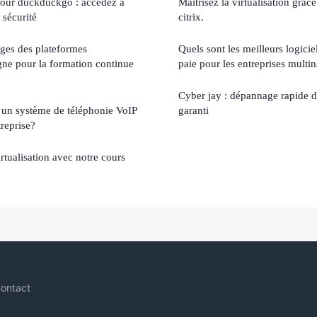
 pour duckduckgo : accédez à
Maîtrisez la virtualisation grâc
sécurité
citrix.
ages des plateformes
Quels sont les meilleurs logicie
igne pour la formation continue
paie pour les entreprises multin
Cyber jay : dépannage rapide d
un système de téléphonie VoIP
garanti
reprise?
rtualisation avec notre cours
ontact