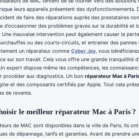
lisateurs de MAC tentent de se tourner vers des solutions 
sque leurs appareils présentent des dysfonctionnements. 
décident de faire des réparations auprès des prestataires non
ue d’occasionner des problèmes graves sur la durabilité et 
. Une mauvaise intervention peut également causer la perte
urchauffes ou des courts-circuits, et entrainer des pannes 
ectement un réparateur comme
Cyber Jay
, vous bénéficiere
ce sur son travail. Cela vous offre une grande tranquillité d’
Un expert dispose même les compétences, les connaissances
r procéder aux diagnostics. Un bon
réparateur Mac à Pari
gine et des composants certifiés par Apple. Tout cela prése
s de revente.
isir le meilleur réparateur Mac à Paris ?
teurs de MAC sont disponibles dans la ville de Paris. Ils on
ues de dépannage, tarifs et garanties. Avant de prendre une