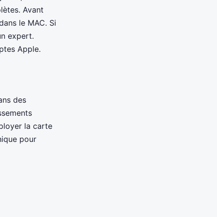
lètes. Avant
dans le MAC. Si
un expert.
ptes Apple.
ans des
issements
ployer la carte
hique pour