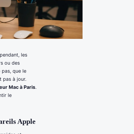
ependant, les
rs ou des
e pas, que le
 pas à jour.
eur Mac à Paris
.
tir le
areils Apple