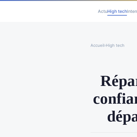
Actu
High tech
Inter
Accueil
›
High tech
Répar
confia
dépa