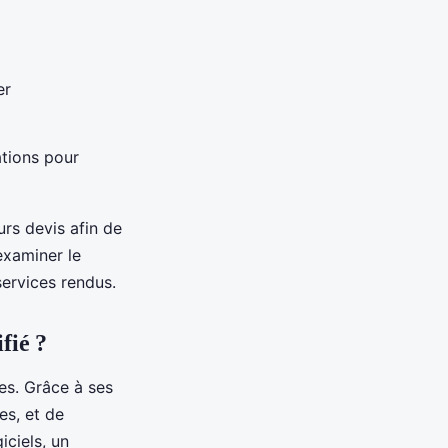
er
ations pour
urs devis afin de
’examiner le
services rendus.
fié ?
es. Grâce à ses
es, et de
iciels, un