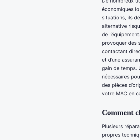
De nombreux uti
économiques lor
situations, ils 
alternative risq
de l’équipement
provoquer des s
contactant dir
et d’une assuran
gain de temps. 
nécessaires pou
des pièces d’ori
votre MAC en ca
Comment cho
Plusieurs répara
propres techniq