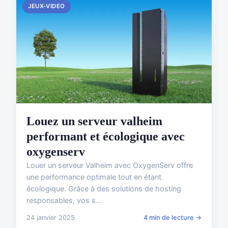
JEUX-VIDEO
Louez un serveur valheim
performant et écologique avec
oxygenserv
Louer un serveur Valheim avec OxygenServ offre
une performance optimale tout en étant
écologique. Grâce à des solutions de hosting
responsables, vos s...
24 janvier 2025
4 min de lecture →