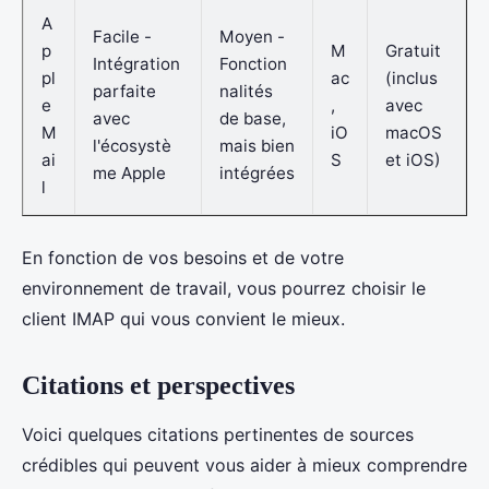
A
Facile -
Moyen -
p
M
Gratuit
Intégration
Fonction
pl
ac
(inclus
parfaite
nalités
e
,
avec
avec
de base,
M
iO
macOS
l'écosystè
mais bien
ai
S
et iOS)
me Apple
intégrées
l
En fonction de vos besoins et de votre
environnement de travail, vous pourrez choisir le
client IMAP qui vous convient le mieux.
Citations et perspectives
Voici quelques citations pertinentes de sources
crédibles qui peuvent vous aider à mieux comprendre