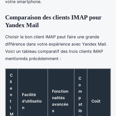
votre smartphone.
Comparaison des clients IMAP pour
Yandex Mail
Choisir le bon client IMAP peut faire une grande
différence dans votre expérience avec Yandex Mail.
Voici un tableau comparatif des trois clients IMAP
mentionnés précédemment :
C
C
li
o
e
Fonction
m
n
Facilité
nalités
p
t
d'utilisatio
Coût
avancée
at
I
n
s
ib
M