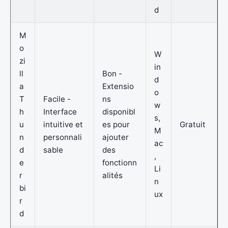
d
M
o
W
zi
in
ll
Bon -
d
a
Extensio
o
T
Facile -
ns
w
h
Interface
disponibl
s,
u
intuitive et
es pour
Gratuit
M
n
personnali
ajouter
ac
d
sable
des
,
e
fonctionn
Li
r
alités
n
bi
ux
r
d