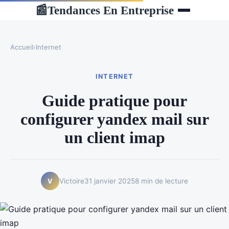
Tendances En Entreprise
📰
Accueil
›
Internet
INTERNET
Guide pratique pour
configurer yandex mail sur
un client imap
Victoire
31 janvier 2025
8 min de lecture
V