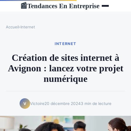
Tendances En Entreprise
📰
Accueil
›
Internet
INTERNET
Création de sites internet à
Avignon : lancez votre projet
numérique
Victoire
20 décembre 2024
3 min de lecture
V