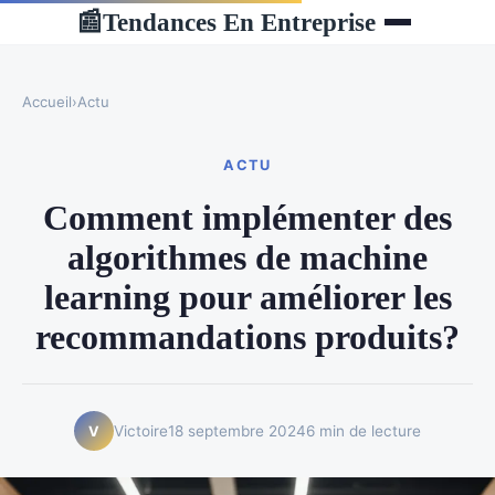
Tendances En Entreprise
📰
Accueil
›
Actu
ACTU
Comment implémenter des
algorithmes de machine
learning pour améliorer les
recommandations produits?
Victoire
18 septembre 2024
6 min de lecture
V