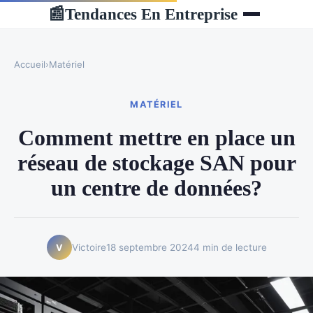
Tendances En Entreprise
📰
Accueil
›
Matériel
MATÉRIEL
Comment mettre en place un
réseau de stockage SAN pour
un centre de données?
Victoire
18 septembre 2024
4 min de lecture
V